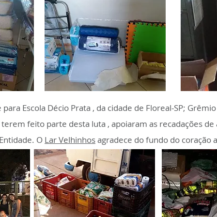
para Escola Décio Prata , da cidade de Floreal-SP; Grêmio 
 terem feito parte desta luta , apoiaram as recadações de
 Entidade. O
Lar Velhinhos
agradece do fundo do coração a